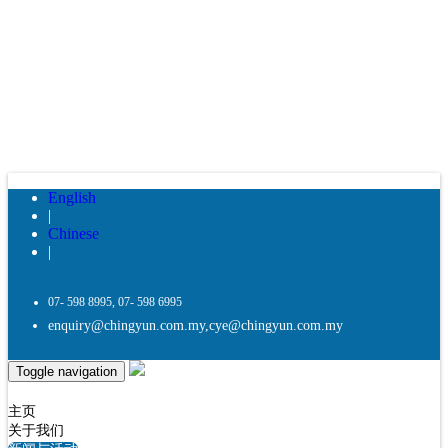
English
|
Chinese
|
07- 598 8995, 07- 598 6995
enquiry@chingyun.com.my
,
cye@chingyun.com.my
Toggle navigation
主页
关于我们