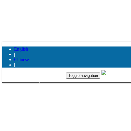
English
|
Chinese
|
Toggle navigation
07- 598 8995, 07- 598 6995