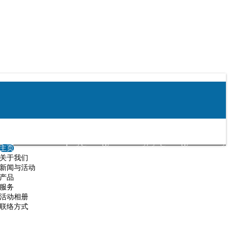
enquiry@chingyun.com.my
,
cye@chingyun.com.my
主页
关于我们
新闻与活动
产品
服务
活动相册
联络方式