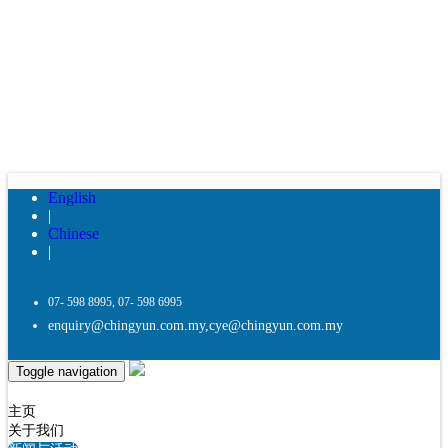
English
|
Chinese
|
07- 598 8995, 07- 598 6995
enquiry@chingyun.com.my
,
cye@chingyun.com.my
Toggle navigation
主页
关于我们